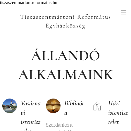
tiszaszentmarton-reformatus.hu
Tiszaszentmártoni Református
Egyházközség
4628 Tiszaszentmárton Rákóczi utca 3.
ÁLLANDÓ
ALKALMAINK
Vasárna
Bibliaór
Házi
pi
a
istentisz
istentisz
telet
Szerdánként