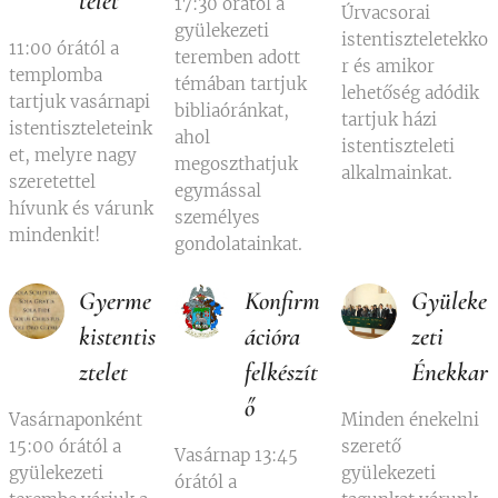
telet
17:30 órától a
Úrvacsorai
gyülekezeti
istentiszteletekko
11:00 órától a
teremben adott
r és amikor
templomba
témában tartjuk
lehetőség adódik
tartjuk vasárnapi
bibliaóránkat,
tartjuk házi
istentiszteleteink
ahol
istentiszteleti
et, melyre nagy
megoszthatjuk
alkalmainkat.
szeretettel
egymással
hívunk és várunk
személyes
mindenkit!
gondolatainkat.
Gyerme
Konfirm
Gyüleke
kistentis
ációra
zeti
ztelet
felkészít
Énekkar
ő
Vasárnaponként
Minden énekelni
15:00 órától a
szerető
Vasárnap 13:45
gyülekezeti
gyülekezeti
órától a