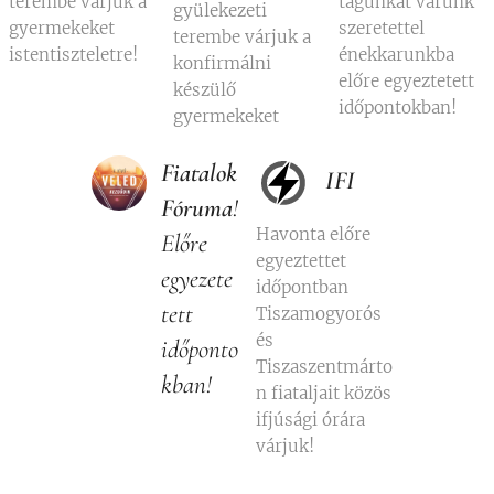
terembe várjuk a
tagunkat várunk
gyülekezeti
gyermekeket
szeretettel
terembe várjuk a
istentiszteletre!
énekkarunkba
konfirmálni
előre egyeztetett
készülő
időpontokban!
gyermekeket
Fiatalok
IFI
Fóruma
!
Havonta előre
Előre
egyeztettet
egyezete
időpontban
tett
Tiszamogyorós
és
időponto
Tiszaszentmárto
kban!
n fiataljait közös
ifjúsági órára
várjuk!