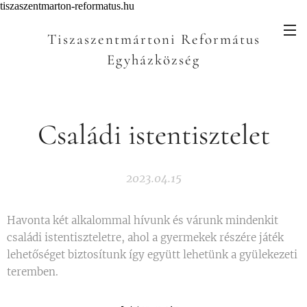
tiszaszentmarton-reformatus.hu
Tiszaszentmártoni Református
Egyházközség
4628 Tiszaszentmárton Rákóczi utca 3.
Családi istentisztelet
2023.04.15
Havonta két alkalommal hívunk és várunk mindenkit
családi istentiszteletre, ahol a gyermekek részére játék
lehetőséget biztosítunk így együtt lehetünk a gyülekezeti
teremben.